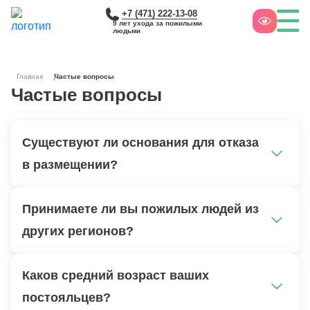
+7 (471) 222-13-08
9 лет ухода за пожилыми
людьми
Главная
Частые вопросы
Частые вопросы
Существуют ли основания для отказа
в размещении?
Основанием для отказа в оформлении могут иметь
Принимаете ли вы пожилых людей из
те, кто находится в активной стадии вирусного,
инфекционного заболевания, с открытой формой
других регионов?
туберкулеза, наркозависимые. В пансионат
принимают практически всех. Даже тяжелых
В частных пансионатах нет ограничений по
Каков средний возраст ваших
больных: с деменцией на 3 стадии, когда человек
регионам, месту проживания, прописке.
полностью дезориентирован, кратковременная и
Принимает из любых регионов страны.
постояльцев?