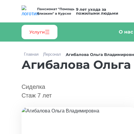
Пансионат "Помощь
9 лет ухода за
пожилыми людьми
близким" в Курске
О нас
Услуги
Главная
Персонал
Агибалова Ольга Владимировн
Агибалова Ольга
Сиделка
Стаж 7 лет